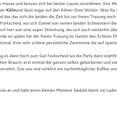
zu Hause und liessen sich bei bester Laune verwöhnen. Ihre W
ber
Köln
und lässt sogar auf den Kölner Dom blicken. Was für e
 das das sich die beiden die Zeit bis zur freien Trauung noch
 Forkscheid, wo sich Daniel von seinen beiden Schwestern die
uch hier war eine super Stimmung, die sich auch weiterhin ü
wurde es später bei der freien Trauung im Garten des Schloss E
tional. Eine sehr schöne persönliche Zeremonie die auf spani
 es dann hoch zum Gut Forkscheid wo die Party dann stattfin
hen Brauch, erst einmal die ganzen selbst gebackenen und vo
rzehrt. Das war mal wirklich ein nachmittäglicher Kaffee und
ow an und habt einen kleinen Moment Geduld damit sie Laden 