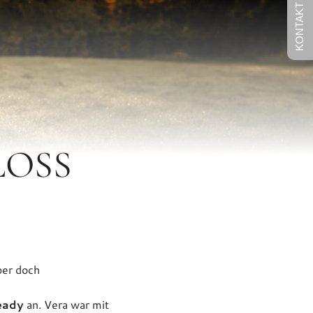
KONTAKT
LOSS
ber doch
eady
an. Vera war mit